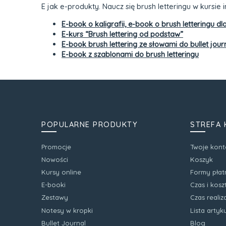
E jak e-produkty. Naucz się brush letteringu w kursi
E-book o kaligrafii, e-book o brush letteringu d
E-kurs “Brush lettering od podstaw”
E-book brush lettering ze słowami do bullet jour
E-book z szablonami do brush letteringu
POPULARNE PRODUKTY
STREFA 
Promocje
Twoje kont
Nowości
Koszyk
Kursy online
Formy płat
E-booki
Czas i kos
Zestawy
Czas realiz
Notesy w kropki
Lista arty
Bullet Journal
Blog