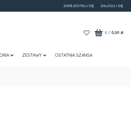
ZAREJESTRUJ SIĘ
ZALOGUJ SIĘ
0
/
0,00 zł
ORIA
ZESTAWY
OSTATNIA SZANSA