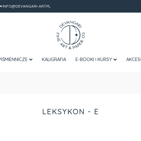
✦INFO@DEVANGARI-ART.PL
PIŚMIENNICZE
KALIGRAFIA
E-BOOKI I KURSY
AKCES
LEKSYKON - E