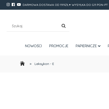
DARMOWA DOSTAWA OD 199ZŁ✦ WYSYŁKA DO G.11 PON-PT 
NOWOŚCI
PROMOCJE
PAPIERNICZE
»
Leksykon - E