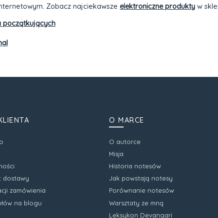
e internetowym. Zobacz najciekawsze
elektroniczne produkty
w skle
la początkujących
nal
KLIENTA
O MARCE
o
O autorce
Misja
ności
Historia notesów
zt dostawy
Jak powstają notesy
acji zamówienia
Porównanie notesów
kułów na blogu
Warsztaty ze mną
Leksykon Devangari