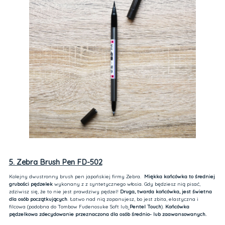
5. Zebra Brush Pen FD-502
Kolejny dwustronny brush pen japońskiej firmy Zebra.
Miękka końcówka to średniej
grubości pędzelek
wykonany z z syntetycznego włosia. Gdy będziesz nią pisać,
zdziwisz się, że to nie jest prawdziwy pędzel!
Druga, twarda końcówka, jest świetna
dla osób początkujących
. Łatwo nad nią zapanujesz, bo jest zbita, elastyczna i
filcowa (podobna do Tombow Fudenosuke Soft lub
Pentel Touch
).
Końcówka
pędzelkowa zdecydowanie przeznaczona dla osób średnio- lub zaawansowanych.