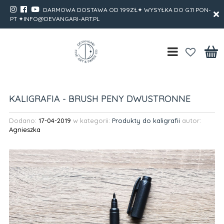
DARMOWA DOSTAWA OD 199ZŁ✦ WYSYŁKA DO G.11 PON-
PT ✦INFO@DEVANGARI-ART.PL
KALIGRAFIA - BRUSH PENY DWUSTRONNE
Dodano:
17-04-2019
w kategorii:
Produkty do kaligrafii
autor:
Agnieszka