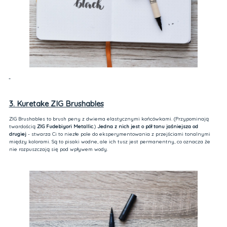
3. Kuretake ZIG Brushables
ZIG Brushables to brush peny z dwiema elastycznymi końcówkami. (Przypominają
twardością
ZIG Fudebiyori Metallic
.)
Jedna z nich jest o pół tonu jaśniejsza od
drugiej
- stwarza Ci to niezłe pole do eksperymentowania z przejściami tonalnymi
między kolorami. Są to pisaki wodne, ale ich tusz jest permanentny, co oznacza że
nie rozpuszczają się pod wpływem wody.