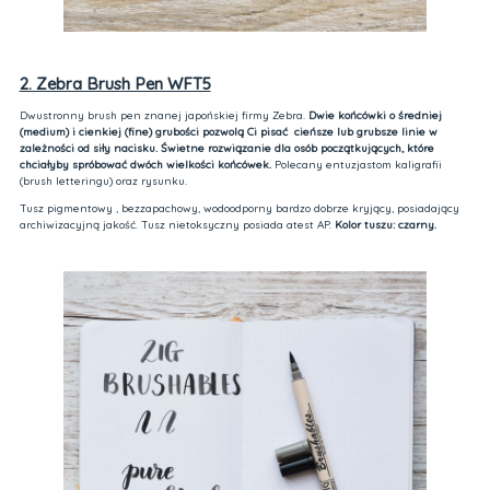
2. Zebra Brush Pen WFT5
Dwustronny brush pen znanej japońskiej firmy Zebra.
Dwie końcówki o średniej
(medium) i cienkiej (fine) grubości pozwolą Ci pisać cieńsze lub grubsze linie w
zależności od siły nacisku.
Świetne rozwiązanie dla osób początkujących, które
chciałyby spróbować dwóch wielkości końcówek.
Polecany entuzjastom kaligrafii
(brush letteringu) oraz rysunku.
Tusz pigmentowy , bezzapachowy, wodoodporny bardzo dobrze kryjący, posiadający
archiwizacyjną jakość. Tusz nietoksyczny posiada atest AP.
Kolor tuszu: czarny.