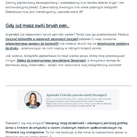
Czarny pigmentowy bezzapachowy i wodoodporny tusz bardzo dobrze kryje i ma
archiwizacyjną jakość. Z pewnością stworzysz nim wiele pięknych kaligrafii.
Dodatkowo tusz jest nietoksyczny i posiada atest AP.
Gdy już masz swój brush pen...
Wybrałaś już odpowiedni brush pen dla siebie? Teraz czas go przetestować! Możesz
ćwiczyć kaligrafię w gotowych zeszytach ćwiczeń
(odpada Ci więc szukanie
odpowiedniego papieru do kaligrafii
) lub możesz skusić się na
tematyczne szablony
do druku
- przećwiczysz na nich napisy w różnych krojach pisma.
Jak widzisz, kaligrafia pędzelkowa to moja wielka pasja, którą chcę przekazywać
innym.
Dołącz do kreatywnego newslettera Devangari
, a otrzymasz dostęp do
darmowej bazy materiałów - dzięki nim rozwiniesz swój kaligraficzny warsztat.
Podobał Ci się mój artykuł?
Wesprzyj moją działalność i udostępnij poniższą grafikę
(wraz z linkiem do artykułu) w swoim ulubionym medium społecznościowym np.
Pinterest czy Instagramie.
To nic nie kosztuje, a dla mnie to nieoceniona pomoc w
dalszym rozwoju mojej marki. :)