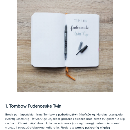
1. Tombow Fudenosuke Twin
Brush pen japońskiej firmy Tombow
z podwójną (twin) końcówką
. Ma elastyczną, ale
zwartą końcówkę - łatwo więc uzyskasz grubsze i cieńsze linie przez zwiększenie siły
nacisku. Z kolei dzięki dwóm kolorom końcówek (czarny i szary) możesz cieniować
wyrazy i tworzyć efektowne kaligrafie. Pisak jest
wersją pośrednią między