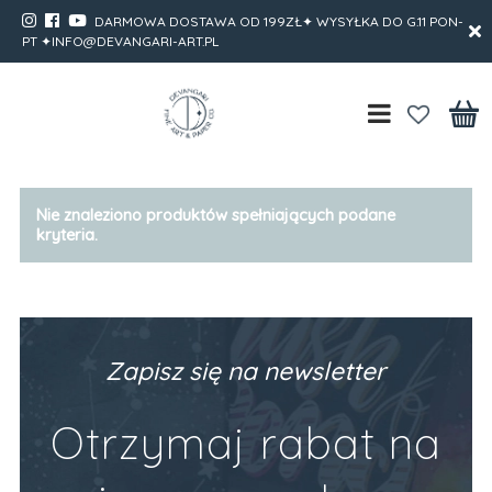
DARMOWA DOSTAWA OD 199ZŁ✦ WYSYŁKA DO G.11 PON-
PT ✦INFO@DEVANGARI-ART.PL
Nie znaleziono produktów spełniających podane
kryteria.
Zapisz się na newsletter
Otrzymaj rabat na