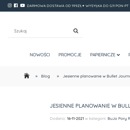
DARMOWA DOSTAWA OD 199ZŁ✦ WYSYŁKA DO G.11 PON-PT 
NOWOŚCI
PROMOCJE
PAPIERNICZE
»
»
Blog
Jesienne planowanie w Bullet Journ
JESIENNE PLANOWANIE W BUL
Dodano:
16-11-2021
w kategorii:
BuJo Pory 