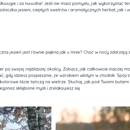
 dłuuugie i za nuuudne! Jeśli nie masz pomysłu, jak wykorzystać t
śniczka jesieni, ciepłych swetrów i aromatycznych herbat, jak i 
czna jesień jest równie piękna jak u mnie? Choć w nocy zdarzają 
cer po swojej najbliższej okolicy. Zobacz, jak całkowicie inaczej
, gdy idziesz pospiesznie, ze wzrokiem wbitym w chodnik. Spójrz 
olorowe liście tańczą na wietrze. Słuchaj, jak pod Twoimi butami 
onisz skłębione myśli i zrelaksujesz się.