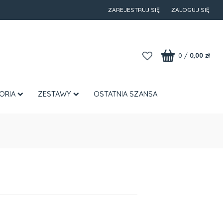
ZAREJESTRUJ SIĘ
ZALOGUJ SIĘ
0
/
0,00 zł
ORIA
ZESTAWY
OSTATNIA SZANSA