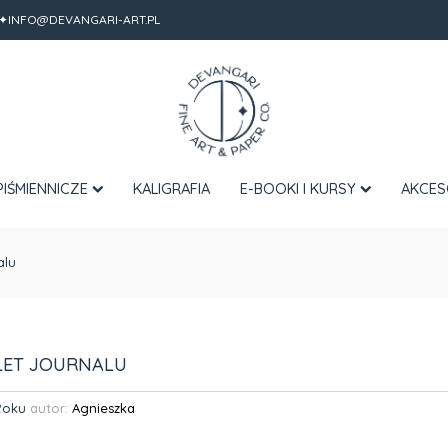
✦INFO@DEVANGARI-ART.PL
PIŚMIENNICZE
KALIGRAFIA
E-BOOKI I KURSY
AKCES
alu
LET JOURNALU
Roku
autor:
Agnieszka