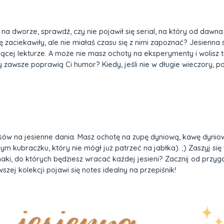
na dworze, sprawdź, czy nie pojawił się serial, na który od dawn
 Cię zaciekawiły, ale nie miałaś czasu się z nimi zapoznać? Jesien
jącej lekturze. A może nie masz ochoty na eksperymenty i wolisz
y zawsze poprawią Ci humor? Kiedy, jeśli nie w długie wieczory, p
pisów na jesienne dania. Masz ochotę na zupę dyniową, kawę dyniow
m kubraczku, który nie mógł już patrzeć na jabłka). ;) Zaszyj się
i, do których będziesz wracać każdej jesieni? Zacznij od przyg
szej kolekcji pojawi się notes idealny na przepiśnik!