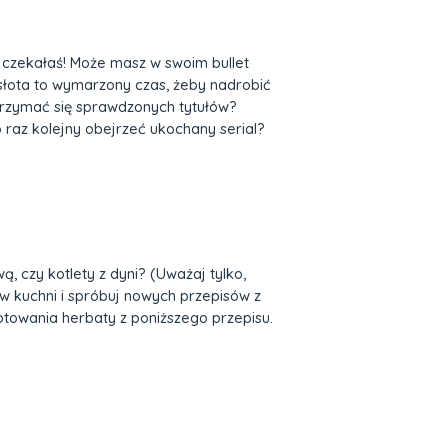
a czekałaś! Może masz w swoim bullet
na słota to wymarzony czas, żeby nadrobić
 trzymać się sprawdzonych tytułów?
o raz kolejny obejrzeć ukochany serial?
ą, czy kotlety z dyni? (Uważaj tylko,
 w kuchni i spróbuj nowych przepisów z
otowania herbaty z poniższego przepisu.