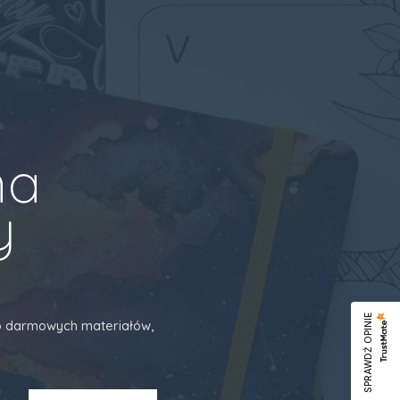
na
y
SPRAWDŹ OPINIE
 do darmowych materiałów,