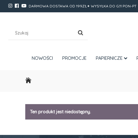
DARMOWA DOSTAWA OD 199ZŁ✦ WYSYŁKA DO G.11 PON-PT 
NOWOŚCI
PROMOCJE
PAPIERNICZE
Ten produkt jest niedostępny.