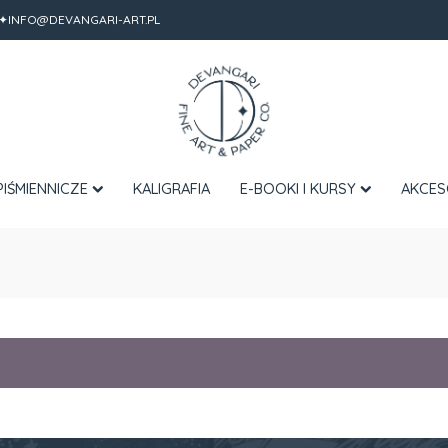
✦INFO@DEVANGARI-ART.PL
PIŚMIENNICZE
KALIGRAFIA
E-BOOKI I KURSY
AKCES