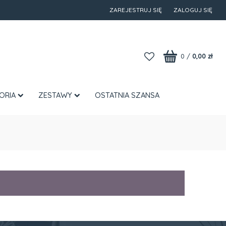
ZAREJESTRUJ SIĘ
ZALOGUJ SIĘ
0
/
0,00 zł
ORIA
ZESTAWY
OSTATNIA SZANSA