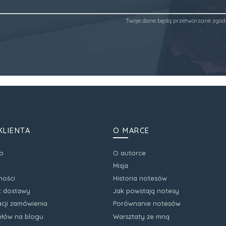
Twoje dane będą przetwarzane zgod
KLIENTA
O MARCE
o
O autorce
Misja
ności
Historia notesów
zt dostawy
Jak powstają notesy
acji zamówienia
Porównanie notesów
kułów na blogu
Warsztaty ze mną