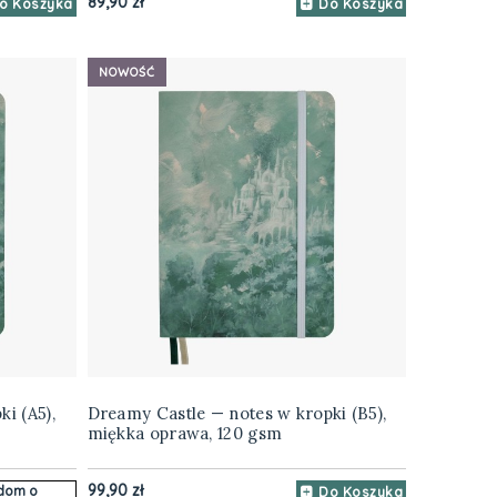
89,90 zł
o Koszyka
Do Koszyka
NOWOŚĆ
i (A5),
Dreamy Castle — notes w kropki (B5),
miękka oprawa, 120 gsm
99,90 zł
dom o
Do Koszyka