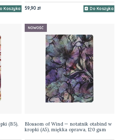
59,90 zł
o Koszyka
Do Koszyka
NOWOŚĆ
pki (B5),
Blossom of Wind — notatnik otabind w
kropki (A5), miękka oprawa, 120 gsm