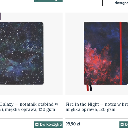
dostępn
Galaxy — notatnik otabind w
Fire in the Night — notes w kro
5), miękka oprawa, 120 gsm
miękka oprawa, 120 gsm
99,90 zł
Do Koszyka
D