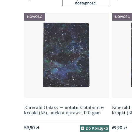
dostępności
NOWOŚĆ
NOWOŚĆ
Emerald Galaxy — notatnik otabind w
Emerald 
kropki (A5), miękka oprawa, 120 gsm
kropki (B
59,90 zł
69,90 zł
Do Koszyka