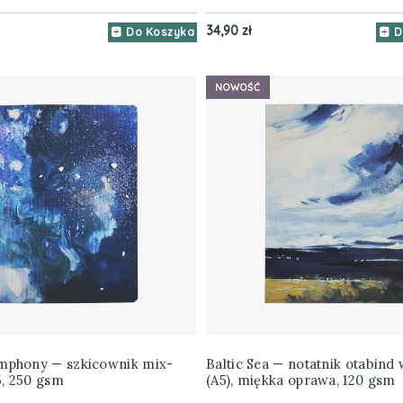
34,90 zł
Do Koszyka
D
NOWOŚĆ
ymphony — szkicownik mix-
Baltic Sea — notatnik otabind w
5, 250 gsm
(A5), miękka oprawa, 120 gsm