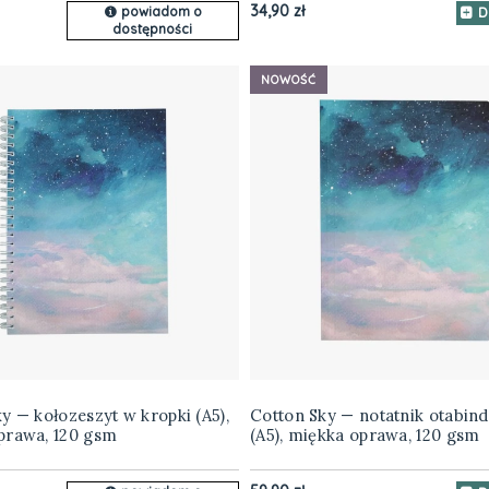
34,90 zł
powiadom o
D
dostępności
NOWOŚĆ
y — kołozeszyt w kropki (A5),
Cotton Sky — notatnik otabind
prawa, 120 gsm
(A5), miękka oprawa, 120 gsm