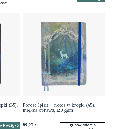
ości
pki (B5),
Forest Spirit — notes w kropki (A5),
miękka oprawa, 120 gsm
89,90 zł
powiadom o
o Koszyka