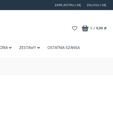
ZAREJESTRUJ SIĘ
ZALOGUJ SIĘ
0
/
0,00 zł
ORIA
ZESTAWY
OSTATNIA SZANSA