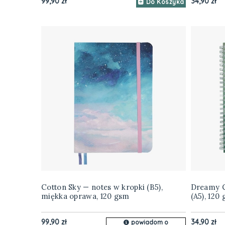
99,90 zł
34,90 zł
Do Koszyka
Cotton Sky — notes w kropki (B5),
Dreamy C
miękka oprawa, 120 gsm
(A5), 120
99,90 zł
34,90 zł
powiadom o