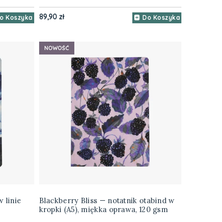
89,90 zł
o Koszyka
Do Koszyka
NOWOŚĆ
 linie
Blackberry Bliss — notatnik otabind w
kropki (A5), miękka oprawa, 120 gsm