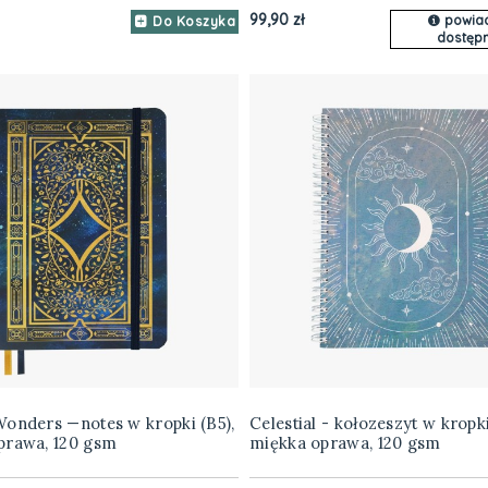
99,90 zł
powia
Do Koszyka
dostępn
Wonders —notes w kropki (B5),
Celestial - kołozeszyt w kropki
prawa, 120 gsm
miękka oprawa, 120 gsm