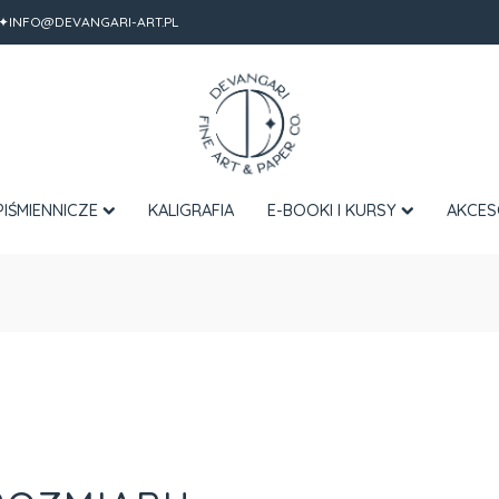
✦INFO@DEVANGARI-ART.PL
PIŚMIENNICZE
KALIGRAFIA
E-BOOKI I KURSY
AKCES