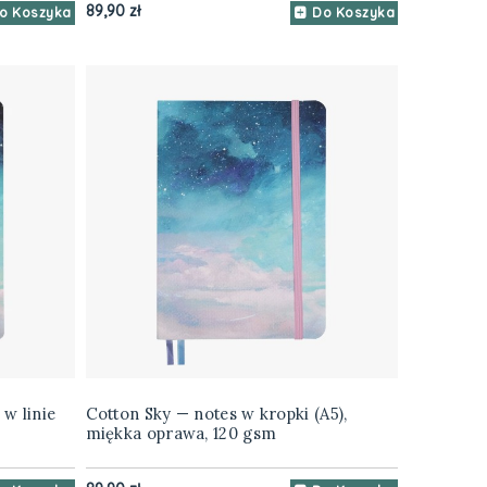
89,90 zł
o Koszyka
Do Koszyka
 w linie
Cotton Sky — notes w kropki (A5),
miękka oprawa, 120 gsm