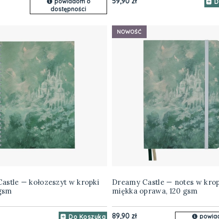
59,90 zł
powiadom o
D
dostępności
NOWOŚĆ
astle — kołozeszyt w kropki
Dreamy Castle — notes w kropk
 gsm
miękka oprawa, 120 gsm
89,90 zł
powia
Do Koszyka