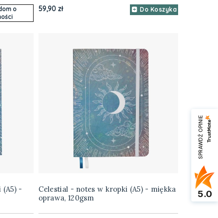
59,90 zł
dom o
Do Koszyka
ości
SPRAWDŹ OPINIE
 (A5) -
Celestial - notes w kropki (A5) - miękka
5.0
oprawa, 120gsm