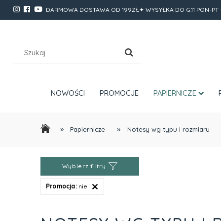
DARMOWA DOSTAWA OD 199ZŁ✦ WYSYŁKA DO G.11 PON-PT 
NOWOŚCI
PROMOCJE
PAPIERNICZE
»
»
Papiernicze
Notesy wg typu i rozmiaru
Wybierz filtry
Promocja:
nie