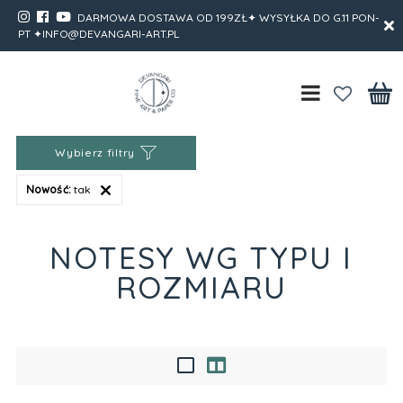
DARMOWA DOSTAWA OD 199ZŁ✦ WYSYŁKA DO G.11 PON-
PT ✦INFO@DEVANGARI-ART.PL
Wybierz filtry
Nowość:
tak
NOTESY WG TYPU I
ROZMIARU