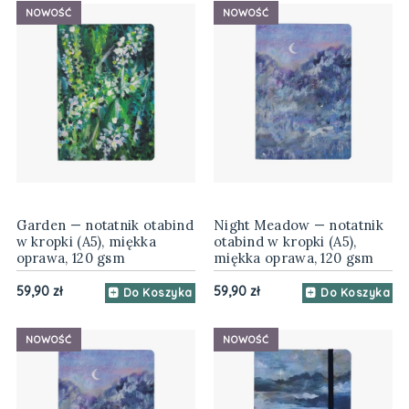
NOWOŚĆ
NOWOŚĆ
Garden — notatnik otabind
Night Meadow — notatnik
w kropki (A5), miękka
otabind w kropki (A5),
oprawa, 120 gsm
miękka oprawa, 120 gsm
59,90 zł
59,90 zł
Do Koszyka
Do Koszyka
NOWOŚĆ
NOWOŚĆ