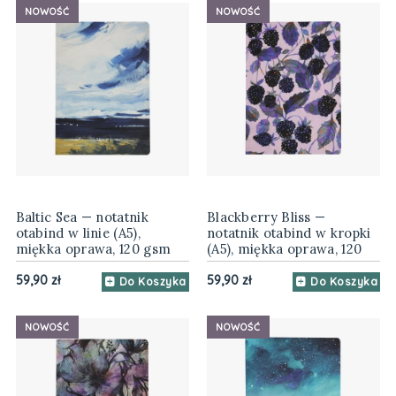
NOWOŚĆ
NOWOŚĆ
Baltic Sea — notatnik
Blackberry Bliss —
otabind w linie (A5),
notatnik otabind w kropki
miękka oprawa, 120 gsm
(A5), miękka oprawa, 120
gsm
59,90 zł
59,90 zł
Do Koszyka
Do Koszyka
NOWOŚĆ
NOWOŚĆ