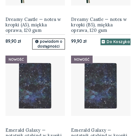
Dreamy Castle — notes w
Dreamy Castle — notes w
kropki (A5), miękka
kropki (B5), miękka
oprawa, 120 gsm
oprawa, 120 gsm
89,90 zł
99,90 zł
powiadom o
Do Koszyka
dostępności
NOWOŚĆ
NOWOŚĆ
Emerald Galaxy —
Emerald Galaxy —
notatnik otabind w kropki
notatnik otabind w kropki