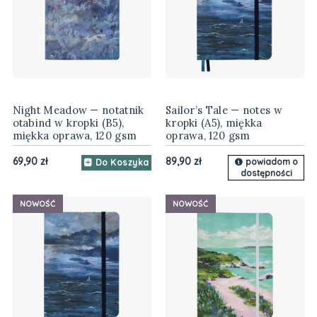
Night Meadow — notatnik
Sailor’s Tale — notes w
otabind w kropki (B5),
kropki (A5), miękka
miękka oprawa, 120 gsm
oprawa, 120 gsm
69,90 zł
89,90 zł
powiadom o
Do Koszyka
dostępności
NOWOŚĆ
NOWOŚĆ