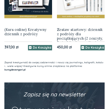
(Kurs online) Kreatywny
Zestaw startowy: dziennik
dziennik z podróży
z podróży dla
początkujących (2 zeszyty,
5 pisaków, kurs online)
397,00 zł
450,00 zł
Do Koszyka
Do Koszyka
Zaproś kreatywność do swojej codzienności i naucz się journalingu, kaligrafii, kolażu
i... wiele więcej! Kreatywne kursy online znajdziesz na platformie:
kursydevangari.pl
Zapisz się na newsletter