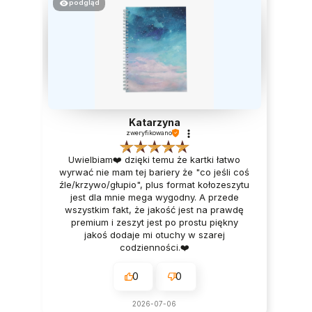
podgląd
Katarzyna
zweryfikowano
Uwielbiam❤️ dzięki temu że kartki łatwo
wyrwać nie mam tej bariery że "co jeśli coś
źle/krzywo/głupio", plus format kołozeszytu
jest dla mnie mega wygodny. A przede
wszystkim fakt, że jakość jest na prawdę
premium i zeszyt jest po prostu piękny
jakoś dodaje mi otuchy w szarej
codzienności.❤️
0
0
2026-07-06