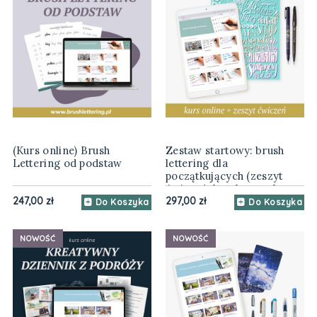
(Kurs online) Brush
Zestaw startowy: brush
Lettering od podstaw
lettering dla
początkujących (zeszyt
ćwiczeń, brush peny, kurs
online)
247,00 zł
297,00 zł
Do Koszyka
Do Koszyka
NOWOŚĆ
NOWOŚĆ