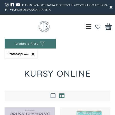
DARMOWA DOSTAWA OD 199ZŁ✦ WYSYŁKA DO G.11 PON-
PT ✦INFO@DEVANGARI-ART.PL
Wybierz filtry
Promocja:
nie
KURSY ONLINE