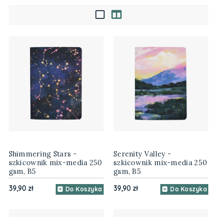
Shimmering Stars -
Serenity Valley -
szkicownik mix-media 250
szkicownik mix-media 250
gsm, B5
gsm, B5
39,90 zł
39,90 zł
Do Koszyka
Do Koszyka