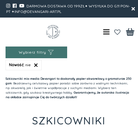
DARMOWA DOSTAWA OD 199ZŁ✦ WYSYŁKA DO G.11 PON-
PT ✦INFO@DEVANGARI-ART.PL
Wybierz filtry
Nowość:
nie
Szkicowniki mix-media Devangari to doskonały papier akwarelowy o gramaturze 250
gsm
. Bezdrzewny celulozowy papier poradzi sobie zarówno z wodnymi technikami,
np. akwarelą, jak i świetnie współpracuje z suchymi mediami. Wybierz ten
szkicownik, gdy szukasz kreatywnego hobby.
Gwarantujemy, że autorska ilustracja
na okładce zainspiruje Cię do twórczych działań!
SZKICOWNIKI