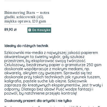
Shimmering Stars — notes
gładki, szkicownik (A5),
miękka oprawa, 120 gsm
89,90 zł
Do Koszyka
Idealny do różnych technik
Szkicowniki mix-media z najwyższej jakości papierem
akwarelowym to świetny wybór, gdy szukasz
przestrzeni, by eksplorować swoją twórczość.
Celulozowy, bezdrzewny papier o gramaturze 250 gsm
doskonale współpracuje z mokrymi mediami, np.
akwarelą, akrylem czy gwaszem. Sprawdzi się też
doskonale przy takich technikach jak: rysunek tuszem,
kaligrafia, pastele suche lub olejne. Szkicownik
zaprasza do kreatywnych eksperymentów, jest trwały i
odporny. Dlatego bez obaw! Puść wodze fantazji i
pozwól, by natchnienie przejęło kontrolę!
Doskonały prezent dla artystki i nie tylko