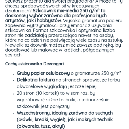
Szukasz prezentu dla swojej przyjaciółki? A może to Ty
chcesz spróbować swoich sił w kreatywnych
działaniach?
Szkicownik mix-media 250 g/m² to
doskonały wybór zarówno dla profesjonalnych
artystów, jak i hobbystów
. Wysoka gramatura papieru
zapewnia wytrzymałość i przyjemność z używania
szkicownika. Format szkicownika i optymalna liczba
stron nie zadziałają przerażająco nawet na osoby,
które na co dzień nie poświęcają wiele czasu na sztukę.
Niewielki szkicownik możesz mieć zawsze pod ręką, by
doodlować lub malować w krótkich, półgodzinnych
sesjach.
Cechy szkicownika Devangari
Gruby papier celulozowy
o gramaturze 250 g/m²
Delikatna faktura
na stronach sprawia, że farby
akwarelowe wyglądają jeszcze lepiej
20 stron (10 kartek) to w sam raz, by
wypróbować różne techniki, a jednocześnie
szkicownik jest poręczny
Wszechstronny, idealny zarówno do suchych
(ołówki, kredki, węgiel), jak i mokrych technik
(akwarela, tusz, akryl)