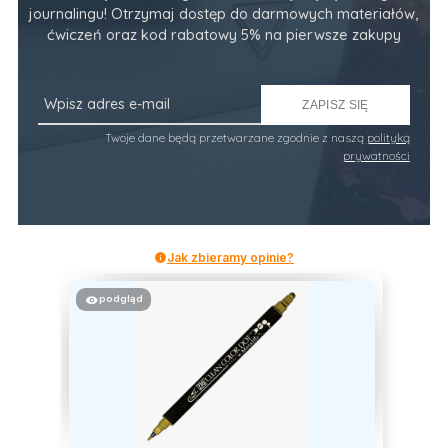
journalingu! Otrzymaj dostęp do darmowych materiałów,
ćwiczeń oraz kod rabatowy 5% na pierwsze zakupy
ZAPISZ SIĘ
Twoje dane będą przetwarzane zgodnie z naszą
polityką
prywatności
Jak zbieramy opinie?
podgląd