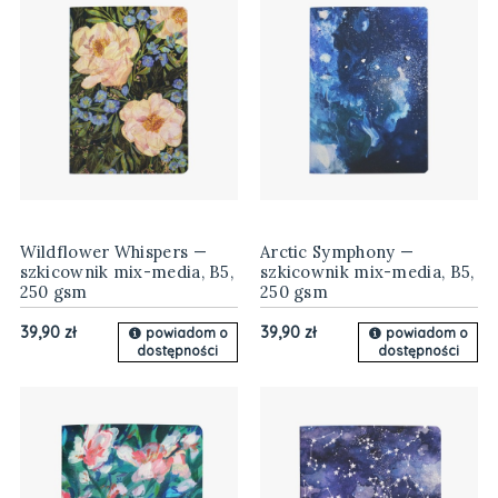
Wildflower Whispers —
Arctic Symphony —
szkicownik mix-media, B5,
szkicownik mix-media, B5,
250 gsm
250 gsm
39,90 zł
39,90 zł
powiadom o
powiadom o
dostępności
dostępności