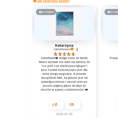
Jak zbieramy opinie?
podgląd
podg
Katarzyna
zweryfikowano
Uwielbiam❤️ dzięki temu że kartki
Przep
łatwo wyrwać nie mam tej bariery że
"co jeśli coś źle/krzywo/głupio",
plus format kołozeszytu jest dla
mnie mega wygodny. A przede
wszystkim fakt, że jakość jest na
prawdę premium i zeszyt jest po
prostu piękny jakoś dodaje mi
otuchy w szarej codzienności.❤️
0
0
2026-07-06