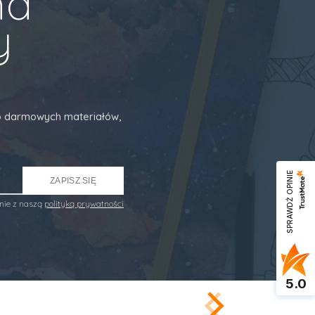
na
y
 do darmowych materiałów,
SPRAWDŹ OPINIE
ZAPISZ SIĘ
nie z naszą
polityką prywatności
5.0