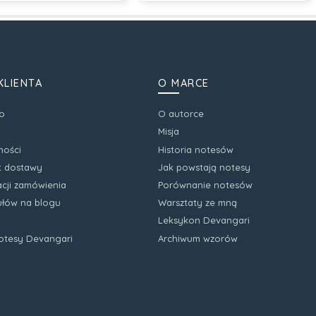
KLIENTA
O MARCE
o
O autorce
Misja
ności
Historia notesów
zt dostawy
Jak powstają notesy
acji zamówienia
Porównanie notesów
kułów na blogu
Warsztaty ze mną
Leksykon Devangari
notesy Devangari
Archiwum wzorów