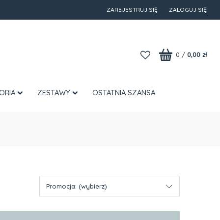
ZAREJESTRUJ SIĘ
ZALOGUJ SIĘ
0
/
0,00 zł
ORIA
ZESTAWY
OSTATNIA SZANSA
Promocja: (wybierz)