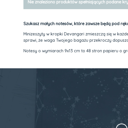
Nie znaleziono produktów spełniających podane kry
Szukasz małych notesów, które zawsze będą pod ręką
Minizeszyty w kropki Devangari zmieszczą się w każd
sprawi, że waga Twojego bagażu przekroczy dopuszcza
Notesy o wymiarach 9x13 cm to 48 stron papieru o gr