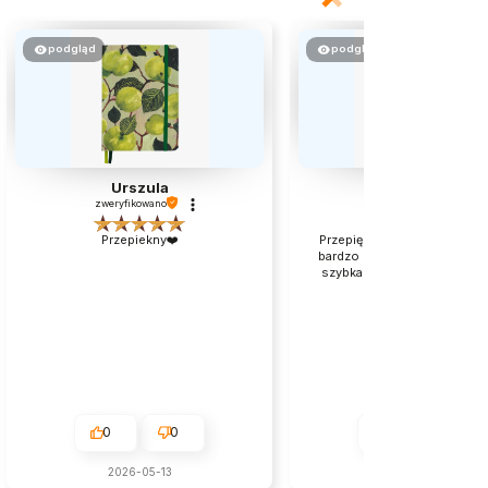
podgląd
podgląd
Urszula
Ewa
zweryfikowano
zweryfikowano
Przepiekny❤️
Przepiękny produkt, jakość 
bardzo dobra, pięknie zapa
szybka wysyłka. Polecam z 
serca!
0
0
0
0
2026-05-13
2026-05-25