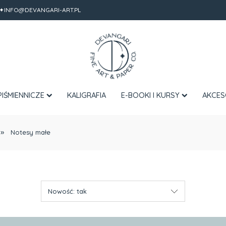
✦INFO@DEVANGARI-ART.PL
PIŚMIENNICZE
KALIGRAFIA
E-BOOKI I KURSY
AKCES
»
Notesy małe
Nowość: tak