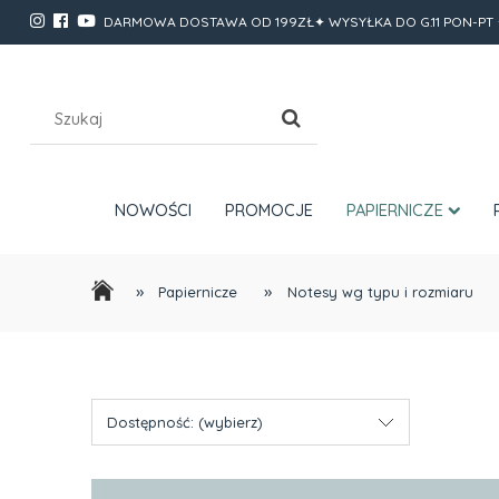
DARMOWA DOSTAWA OD 199ZŁ✦ WYSYŁKA DO G.11 PON-PT 
NOWOŚCI
PROMOCJE
PAPIERNICZE
»
»
Papiernicze
Notesy wg typu i rozmiaru
Dostępność: (wybierz)