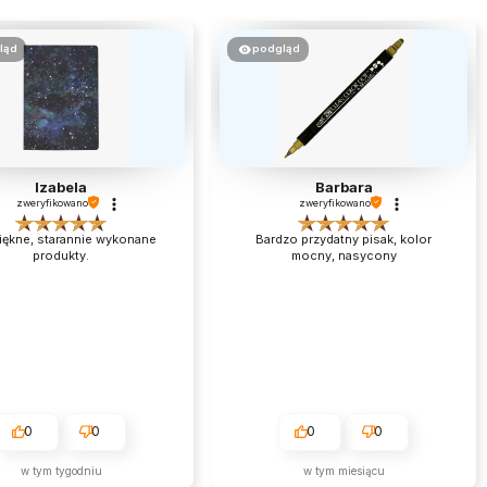
ląd
podgląd
Izabela
Barbara
zweryfikowano
zweryfikowano
iękne, starannie wykonane
Bardzo przydatny pisak, kolor
produkty.
mocny, nasycony
0
0
0
0
w tym tygodniu
w tym miesiącu