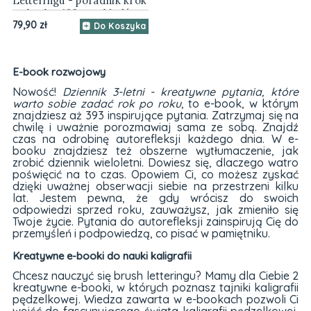
Letteringu - poradnik krok
po kroku, 160 przykładów
79,90 zł
Do Koszyka
E-book rozwojowy
Nowość!
Dziennik
3-letni - kreatywne pytania, które
warto sobie zadać rok po roku
, to e-book, w którym
znajdziesz aż 393 inspirujące pytania. Zatrzymaj się na
chwilę i uważnie porozmawiaj sama ze sobą. Znajdź
czas na odrobinę autorefleksji każdego dnia. W e-
booku znajdziesz też obszerne wytłumaczenie, jak
zrobić dziennik wieloletni. Dowiesz się, dlaczego watro
poświęcić na to czas. Opowiem Ci, co możesz zyskać
dzięki uważnej obserwacji siebie na przestrzeni kilku
lat. Jestem pewna, że gdy wrócisz do swoich
odpowiedzi sprzed roku, zauważysz, jak zmieniło się
Twoje życie. Pytania do autorefleksji zainspirują Cię do
przemyśleń i podpowiedzą, co pisać w pamiętniku.
Kreatywne e-booki do nauki kaligrafii
Chcesz nauczyć się brush letteringu? Mamy dla Ciebie 2
kreatywne e-booki, w których poznasz tajniki kaligrafii
pędzelkowej. Wiedza zawarta w e-bookach pozwoli Ci