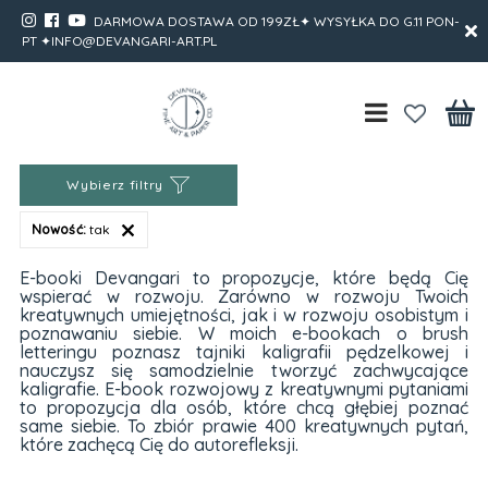
DARMOWA DOSTAWA OD 199ZŁ✦ WYSYŁKA DO G.11 PON-
PT ✦INFO@DEVANGARI-ART.PL
Wybierz filtry
Nowość:
tak
E-booki Devangari to propozycje, które będą Cię
wspierać w rozwoju. Zarówno w rozwoju Twoich
kreatywnych umiejętności, jak i w rozwoju osobistym i
poznawaniu siebie. W moich e-bookach o brush
letteringu poznasz tajniki kaligrafii pędzelkowej i
nauczysz się samodzielnie tworzyć zachwycające
kaligrafie. E-book rozwojowy z kreatywnymi pytaniami
to propozycja dla osób, które chcą głębiej poznać
same siebie. To zbiór prawie 400 kreatywnych pytań,
które zachęcą Cię do autorefleksji.