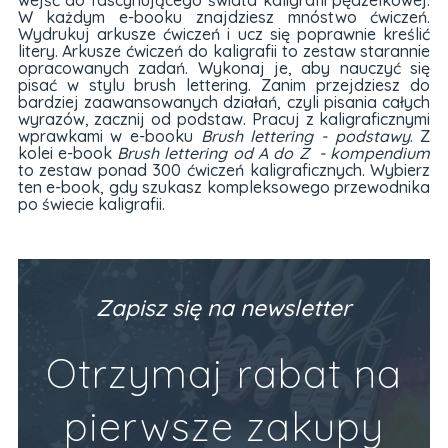
wejść do fascynującego świata kaligrafii pędzelkowej.
W każdym e-booku znajdziesz mnóstwo ćwiczeń.
Wydrukuj arkusze ćwiczeń i ucz się poprawnie kreślić
litery. Arkusze ćwiczeń do kaligrafii to zestaw starannie
opracowanych zadań. Wykonaj je, aby nauczyć się
pisać w stylu brush lettering. Zanim przejdziesz do
bardziej zaawansowanych działań, czyli pisania całych
wyrazów, zacznij od podstaw. Pracuj z kaligraficznymi
wprawkami w e-booku
Brush lettering - podstawy
. Z
kolei e-book
Brush lettering od A do Z - kompendium
to zestaw ponad 300 ćwiczeń kaligraficznych. Wybierz
ten e-book, gdy szukasz kompleksowego przewodnika
po świecie kaligrafii.
Zapisz się na newsletter
Otrzymaj rabat na
pierwsze zakupy