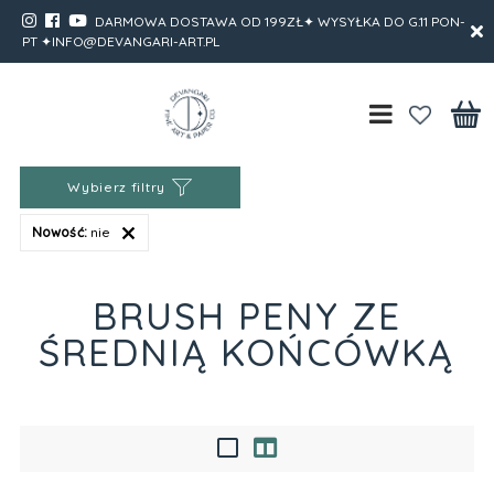
DARMOWA DOSTAWA OD 199ZŁ✦ WYSYŁKA DO G.11 PON-
PT ✦INFO@DEVANGARI-ART.PL
Wybierz filtry
Nowość:
nie
BRUSH PENY ZE
ŚREDNIĄ KOŃCÓWKĄ