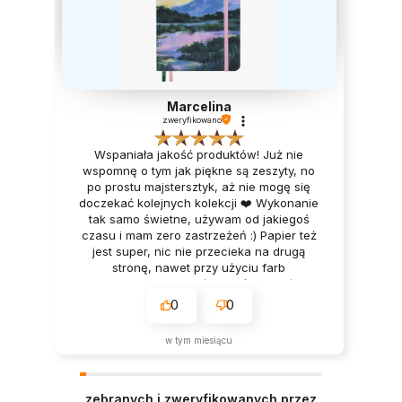
Marcelina
zweryfikowano
Wspaniała jakość produktów! Już nie
wspomnę o tym jak piękne są zeszyty, no
po prostu majstersztyk, aż nie mogę się
doczekać kolejnych kolekcji ❤️ Wykonanie
tak samo świetne, używam od jakiegoś
czasu i mam zero zastrzeżeń :) Papier też
jest super, nic nie przecieka na drugą
stronę, nawet przy użyciu farb
akwarelowych! Obsługa też przemiła i
serdeczna ❤️ To na pewno nie moje
0
0
ostatnie zakupy, bardzo polecam!!
w tym miesiącu
zebranych i zweryfikowanych przez