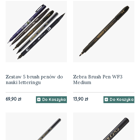
Zestaw 5 brush penów do
Zebra Brush Pen WF3
nauki letteringu
Medium
69,90 zł
13,90 zł
Do Koszyka
Do Koszyka